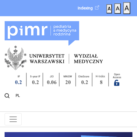
A
A
Indexing
A
PL